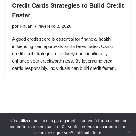
Credit Cards Strategies to Build Credit
Faster
por
Rhuan
fevereiro 3, 2026
A good credit score is essential for financial health,
influencing loan approvals and interest rates. Using
credit card strategies effectively can significantly
enhance your creditworthiness. By leveraging credit
cards responsibly, individuals can build credit faster.…
Nós utilizamos cookies para garantir que você tenha a melhor
Privacy Policy
Terms and conditions of use
experiência em nosso site. Se você continua a usar este site,
Who we are
assumimos que você está satisfeito.
Cookie Policy
Contact Us