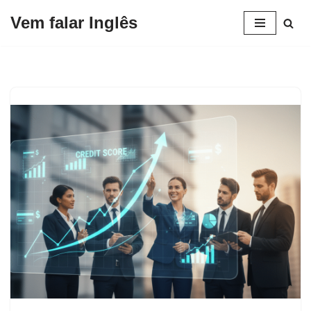
Vem falar Inglês
Pular
para
o
conteúdo