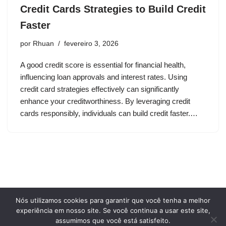
Credit Cards Strategies to Build Credit
Faster
por
Rhuan
fevereiro 3, 2026
A good credit score is essential for financial health,
influencing loan approvals and interest rates. Using
credit card strategies effectively can significantly
enhance your creditworthiness. By leveraging credit
cards responsibly, individuals can build credit faster.…
Nós utilizamos cookies para garantir que você tenha a melhor
Privacy Policy
Terms and conditions of use
experiência em nosso site. Se você continua a usar este site,
Who we are
assumimos que você está satisfeito.
Cookie Policy
Contact Us