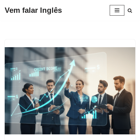
Vem falar Inglês
Pular
para
o
conteúdo