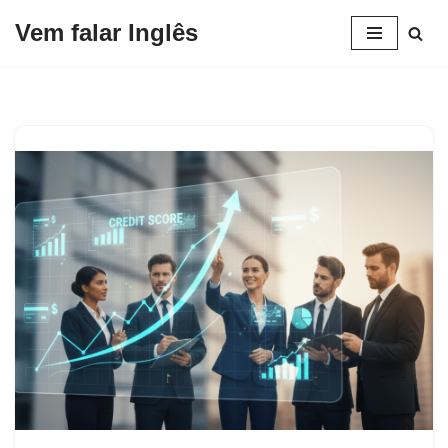
Vem falar Inglês
Pular
para
o
conteúdo