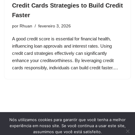
Credit Cards Strategies to Build Credit
Faster
por
Rhuan
fevereiro 3, 2026
A good credit score is essential for financial health,
influencing loan approvals and interest rates. Using
credit card strategies effectively can significantly
enhance your creditworthiness. By leveraging credit
cards responsibly, individuals can build credit faster.…
Nós utilizamos cookies para garantir que você tenha a melhor
Privacy Policy
Terms and conditions of use
experiência em nosso site. Se você continua a usar este site,
Who we are
assumimos que você está satisfeito.
Cookie Policy
Contact Us