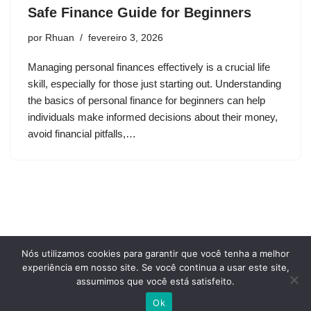
Safe Finance Guide for Beginners
por
Rhuan
fevereiro 3, 2026
Managing personal finances effectively is a crucial life
skill, especially for those just starting out. Understanding
the basics of personal finance for beginners can help
individuals make informed decisions about their money,
avoid financial pitfalls,…
Nós utilizamos cookies para garantir que você tenha a melhor
Privacy Policy
Terms and conditions of use
experiência em nosso site. Se você continua a usar este site,
Who we are
assumimos que você está satisfeito.
Cookie Policy
Contact Us
Ok
Neve
| Movido a
WordPress