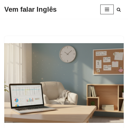
Vem falar Inglês
Pular
para
o
conteúdo