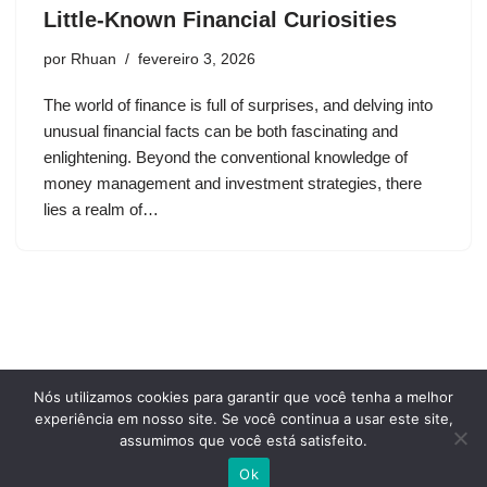
Little-Known Financial Curiosities
por
Rhuan
fevereiro 3, 2026
The world of finance is full of surprises, and delving into
unusual financial facts can be both fascinating and
enlightening. Beyond the conventional knowledge of
money management and investment strategies, there
lies a realm of…
Nós utilizamos cookies para garantir que você tenha a melhor
Privacy Policy
Terms and conditions of use
experiência em nosso site. Se você continua a usar este site,
Who we are
assumimos que você está satisfeito.
Cookie Policy
Contact Us
Ok
Neve
| Movido a
WordPress