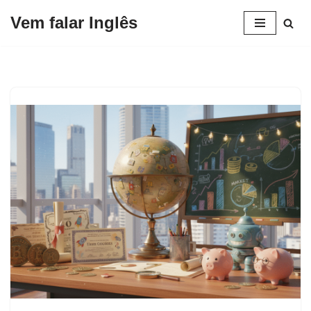
Vem falar Inglês
Pular
para
o
conteúdo