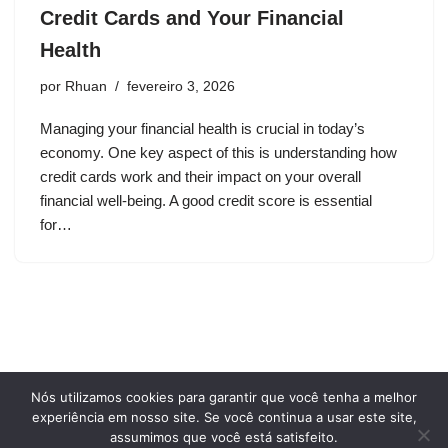
Credit Cards and Your Financial
Health
por
Rhuan
fevereiro 3, 2026
Managing your financial health is crucial in today’s
economy. One key aspect of this is understanding how
credit cards work and their impact on your overall
financial well-being. A good credit score is essential
for…
Nós utilizamos cookies para garantir que você tenha a melhor
Privacy Policy
Terms and conditions of use
experiência em nosso site. Se você continua a usar este site,
Who we are
assumimos que você está satisfeito.
Cookie Policy
Contact Us