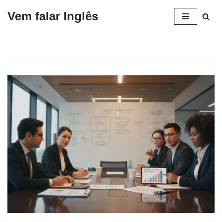
Vem falar Inglês
Pular
para
o
conteúdo