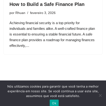
How to Build a Safe Finance Plan
por
Rhuan
fevereiro 3, 2026
Achieving financial security is a top priority for
individuals and families alike. A well-crafted finance plan
is essential to ensuring a stable financial future. A safe
finance plan provides a roadmap for managing finances
effectively,…
Nós utilizamos cookies para garantir que você tenha a melhor
Privacy Policy
Terms and conditions of use
experiência em nosso site. Se você continua a usar este site,
Who we are
assumimos que você está satisfeito.
Cookie Policy
Contact Us
Ok
Neve
| Movido a
WordPress