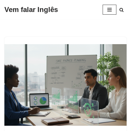
Vem falar Inglês
Pular
para
o
conteúdo