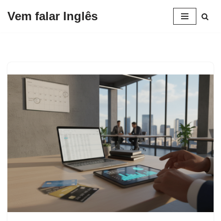
Vem falar Inglês
Pular
para
o
conteúdo