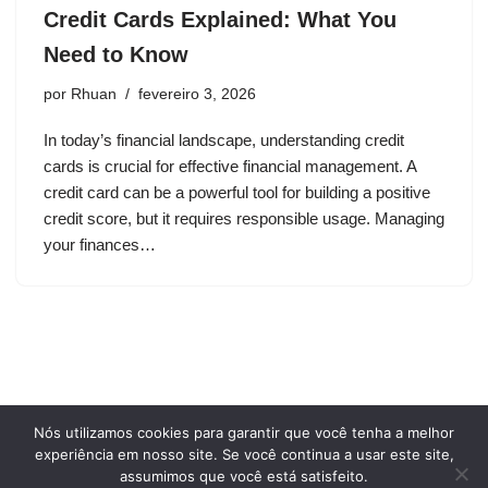
Credit Cards Explained: What You
Need to Know
por
Rhuan
fevereiro 3, 2026
In today’s financial landscape, understanding credit
cards is crucial for effective financial management. A
credit card can be a powerful tool for building a positive
credit score, but it requires responsible usage. Managing
your finances…
Nós utilizamos cookies para garantir que você tenha a melhor
Privacy Policy
Terms and conditions of use
experiência em nosso site. Se você continua a usar este site,
Who we are
assumimos que você está satisfeito.
Cookie Policy
Contact Us