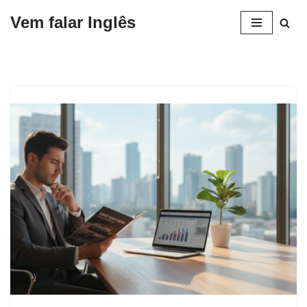
Vem falar Inglês
Pular
para
o
conteúdo