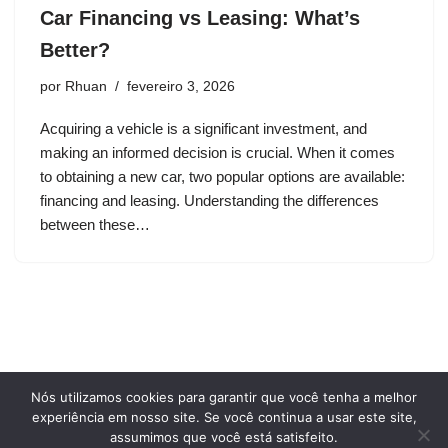
Car Financing vs Leasing: What’s
Better?
por
Rhuan
fevereiro 3, 2026
Acquiring a vehicle is a significant investment, and
making an informed decision is crucial. When it comes
to obtaining a new car, two popular options are available:
financing and leasing. Understanding the differences
between these…
Nós utilizamos cookies para garantir que você tenha a melhor
Privacy Policy
Terms and conditions of use
experiência em nosso site. Se você continua a usar este site,
Who we are
assumimos que você está satisfeito.
Cookie Policy
Contact Us