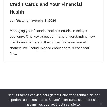
Credit Cards and Your Financial
Health
por
Rhuan
fevereiro 3, 2026
Managing your financial health is crucial in today’s
economy. One key aspect of this is understanding how
credit cards work and their impact on your overall
financial well-being. A good credit score is essential
for…
Nós utilizamos cookies para garantir que você tenha a melhor
Privacy Policy
Terms and conditions of use
experiência em nosso site. Se você continua a usar este site,
Who we are
assumimos que você está satisfeito.
Cookie Policy
Contact Us