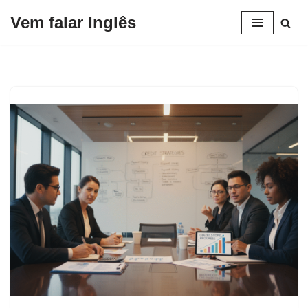
Vem falar Inglês
Pular
para
o
conteúdo