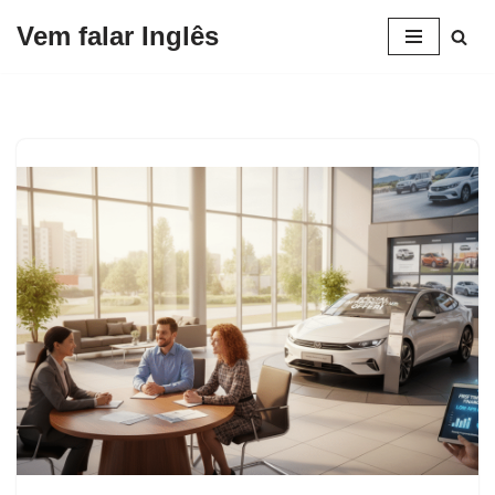
Vem falar Inglês
Pular
para
o
conteúdo