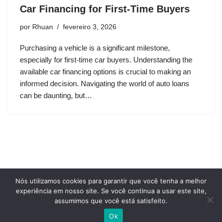
Car Financing for First-Time Buyers
por
Rhuan
fevereiro 3, 2026
Purchasing a vehicle is a significant milestone,
especially for first-time car buyers. Understanding the
available car financing options is crucial to making an
informed decision. Navigating the world of auto loans
can be daunting, but…
Nós utilizamos cookies para garantir que você tenha a melhor
Privacy Policy
Terms and conditions of use
experiência em nosso site. Se você continua a usar este site,
Who we are
assumimos que você está satisfeito.
Cookie Policy
Contact Us
Ok
Neve
| Movido a
WordPress